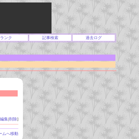
ランク
記事検索
過去ログ
編集
|
削除
]
ームへ移動