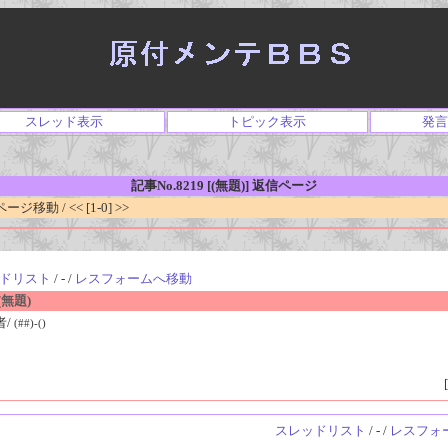
スレッド表示
トピック表示
発言
記事No.8219 [(無題)] 返信ページ
移動 / << [1-0] >>
ドリスト
/ - /
レスフォームへ移動
無題)
者/
(##)-()
[
スレッドリスト
/ - /
レスフォ