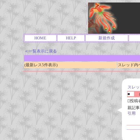
HOME
HELP
新規作成
＜一覧表示に戻る
(最新レス5件表示)
スレッド内ページ
スレッ
■
(
□投稿
親記事
引用