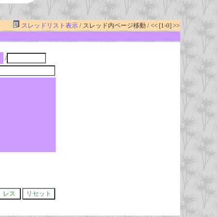
スレッドリスト表示
/ スレッド内ページ移動 / << [1-0] >>
/