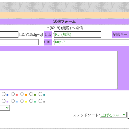
返信フォーム
△[8219] (無題) へ返信
[ID:V13xIgwq]
Title
/
削除キー
URL
/
■
■
■
■
■
■
■
■
■
■
スレッドソート/