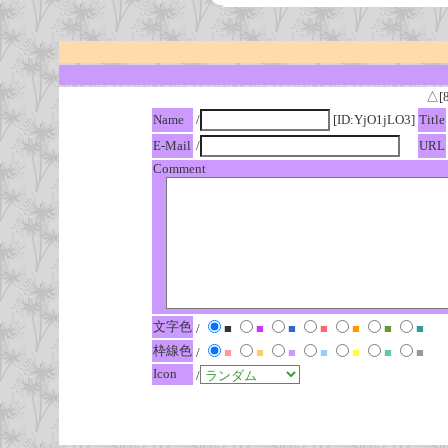
△[
Name
/
[ID:YjO1jLO3]
Title
E-Mail
/
URL
Comment
文字色
/
■
■
■
■
■
■
■
枠線色
/
■
■
■
■
■
■
■
Icon
/