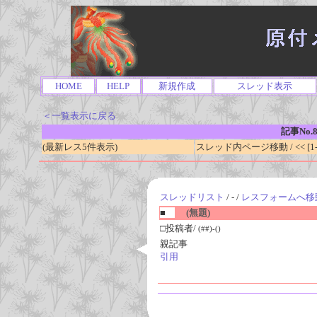
HOME
HELP
新規作成
スレッド表示
＜一覧表示に戻る
記事No.8
(最新レス5件表示)
スレッド内ページ移動 / << [1-0
スレッドリスト
/ - /
レスフォームへ移
■
(無題)
□投稿者/
(##)-()
親記事
引用