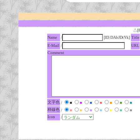
△[
Name
/
[ID:DAbJDtYk]
Title
E-Mail
/
URL
Comment
文字色
/
■
■
■
■
■
■
■
枠線色
/
■
■
■
■
■
■
■
Icon
/