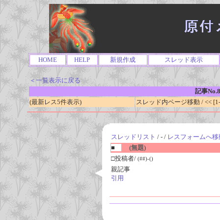
HOME
HELP
新規作成
スレッド表示
＜一覧表示に戻る
記事No.8
(最新レス5件表示)
スレッド内ページ移動 / << [1-0
スレッドリスト
/ - /
レスフォームへ移
■
(無題)
□投稿者/
(##)-()
親記事
引用