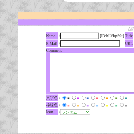
△[
Name
/
[ID:hLVkpS9t]
Title
E-Mail
/
URL
Comment
文字色
/
■
■
■
■
■
■
■
枠線色
/
■
■
■
■
■
■
■
Icon
/