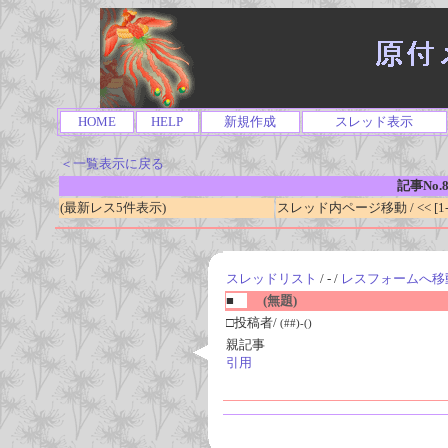
HOME
HELP
新規作成
スレッド表示
＜一覧表示に戻る
記事No.8
(最新レス5件表示)
スレッド内ページ移動 / << [1-0
スレッドリスト
/ - /
レスフォームへ移
■
(無題)
□投稿者/
(##)-()
親記事
引用