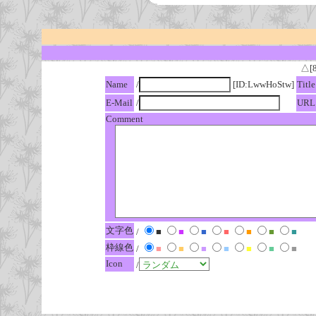
△[
Name
/
[ID:LwwHoStw]
Title
E-Mail
/
URL
Comment
文字色
/
■
■
■
■
■
■
■
枠線色
/
■
■
■
■
■
■
■
Icon
/