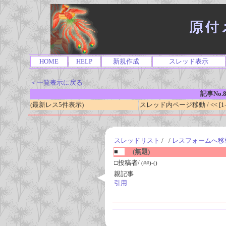
HOME
HELP
新規作成
スレッド表示
＜一覧表示に戻る
記事No.8
(最新レス5件表示)
スレッド内ページ移動 / << [1-0
スレッドリスト
/ - /
レスフォームへ移
■
(無題)
□投稿者/
(##)-()
親記事
引用