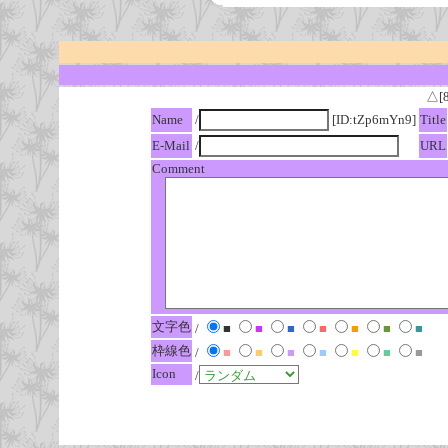
△[
Name
/
[ID:tZp6mYn9]
Title
E-Mail
/
URL
Comment
文字色
/
■
■
■
■
■
■
■
枠線色
/
■
■
■
■
■
■
■
Icon
/