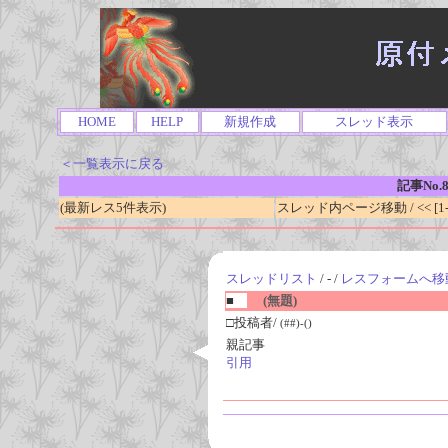
HOME
HELP
新規作成
スレッド表示
＜一覧表示に戻る
記事No.8
(最新レス5件表示)
スレッド内ページ移動 / << [1-0
スレッドリスト
/ - /
レスフォームへ移
■
(無題)
□投稿者/
(##)-()
親記事
引用