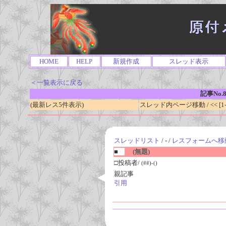
HOME
HELP
新規作成
スレッド表示
＜一覧表示に戻る
記事No.8
(最新レス5件表示)
スレッド内ページ移動 / << [1-0
スレッドリスト
/ - /
レスフォームへ移
■
(無題)
□投稿者/
(##)-()
親記事
引用