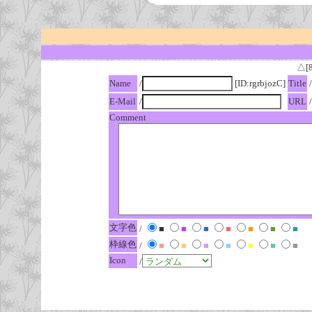
△[
Name
/
[ID:rgrbjozC]
Title
/
E-Mail
/
URL
/
Comment
文字色
/
■
■
■
■
■
■
■
枠線色
/
■
■
■
■
■
■
■
Icon
/