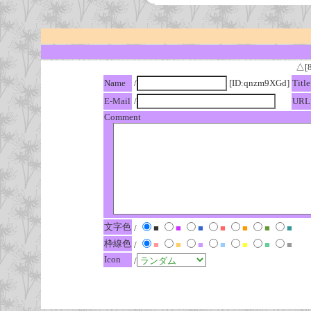
△[
Name
/
[ID:qnzm9XGd]
Title
E-Mail
/
URL
Comment
文字色
/
■
■
■
■
■
■
■
枠線色
/
■
■
■
■
■
■
■
Icon
/