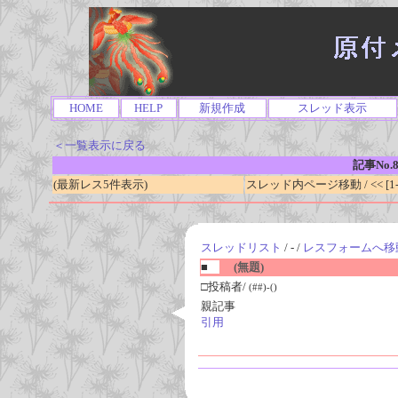
HOME
HELP
新規作成
スレッド表示
＜一覧表示に戻る
記事No.8
(最新レス5件表示)
スレッド内ページ移動 / << [1-0
スレッドリスト
/ - /
レスフォームへ移
■
(無題)
□投稿者/
(##)-()
親記事
引用