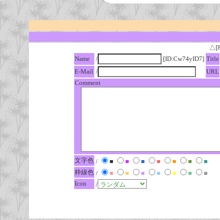
△[
Name
/
[ID:Cw74yID7]
Title
E-Mail
/
URL
Comment
文字色
/
■
■
■
■
■
■
■
枠線色
/
■
■
■
■
■
■
■
Icon
/