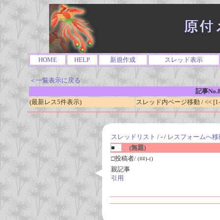
HOME
HELP
新規作成
スレッド表示
＜一覧表示に戻る
記事No.8
(最新レス5件表示)
スレッド内ページ移動 / << [1-0
スレッドリスト
/ - /
レスフォームへ移
■
(無題)
□投稿者/
(##)-()
親記事
引用