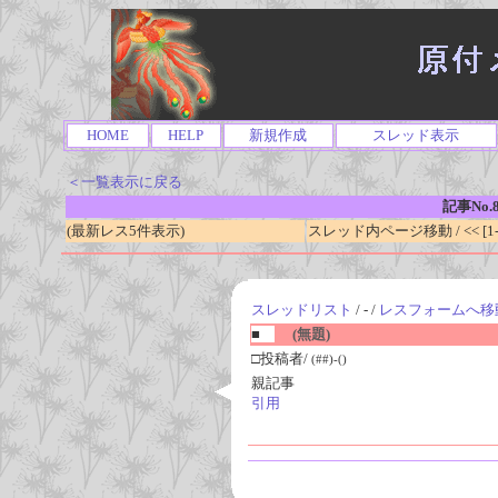
HOME
HELP
新規作成
スレッド表示
＜一覧表示に戻る
記事No.8
(最新レス5件表示)
スレッド内ページ移動 / << [1-0
スレッドリスト
/ - /
レスフォームへ移
■
(無題)
□投稿者/
(##)-()
親記事
引用