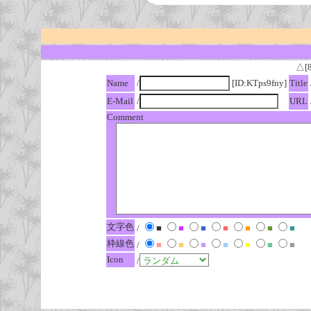
△[
Name
/
[ID:KTps9fny]
Title
E-Mail
/
URL
Comment
文字色
/
■
■
■
■
■
■
■
枠線色
/
■
■
■
■
■
■
■
Icon
/