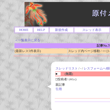
HOME
HELP
新規作成
スレッド表示
＜一覧表示に戻る
記事No.7
(最新レス5件表示)
スレッド内ページ移動 / << [1-0
スレッドリスト
/ - /
レスフォームへ移
■
(無題)
□投稿者/
(##)-()
親記事
引用