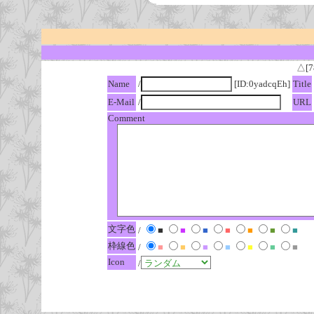
△[7
Name
/
[ID:0yadcqEh]
Title
E-Mail
/
URL
Comment
文字色
/
■
■
■
■
■
■
■
枠線色
/
■
■
■
■
■
■
■
Icon
/