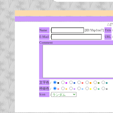
△[7
Name
/
[ID:Yhp1tst7]
Title
E-Mail
/
URL
Comment
文字色
/
■
■
■
■
■
■
■
枠線色
/
■
■
■
■
■
■
■
Icon
/