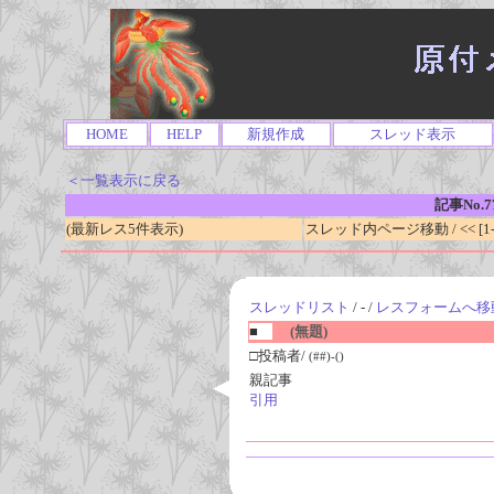
HOME
HELP
新規作成
スレッド表示
＜一覧表示に戻る
記事No.7
(最新レス5件表示)
スレッド内ページ移動 / << [1-0
スレッドリスト
/ - /
レスフォームへ移
■
(無題)
□投稿者/
(##)-()
親記事
引用