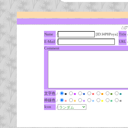
△[7
Name
/
[ID:I4P8Poya]
Title
E-Mail
/
URL
Comment
文字色
/
■
■
■
■
■
■
■
枠線色
/
■
■
■
■
■
■
■
Icon
/