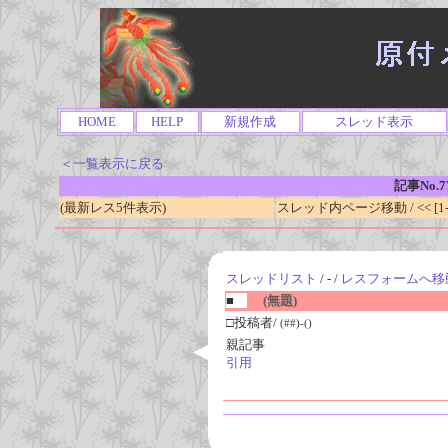
HOME
HELP
新規作成
スレッド表示
＜一覧表示に戻る
記事No.7
(最新レス5件表示)
スレッド内ページ移動 / << [1-0
スレッドリスト
/ - /
レスフォームへ移
■
(無題)
□投稿者/
(##)-()
親記事
引用