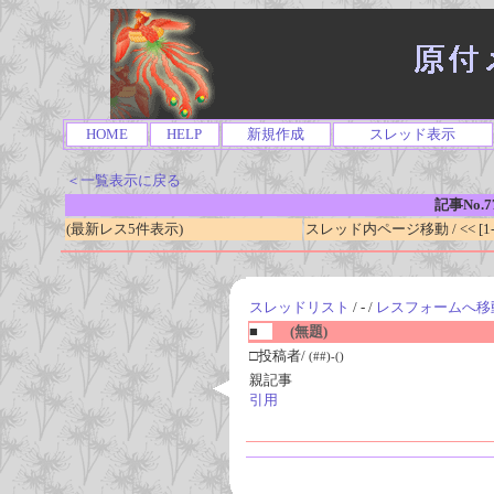
HOME
HELP
新規作成
スレッド表示
＜一覧表示に戻る
記事No.7
(最新レス5件表示)
スレッド内ページ移動 / << [1-0
スレッドリスト
/ - /
レスフォームへ移
■
(無題)
□投稿者/
(##)-()
親記事
引用