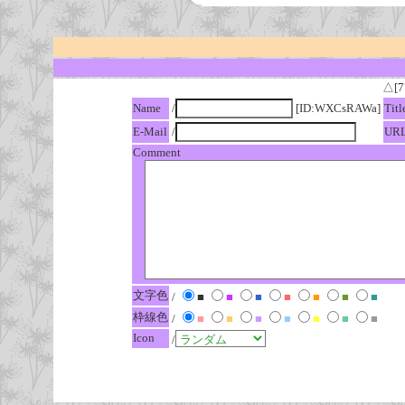
△[7
Name
/
[ID:WXCsRAWa]
Titl
E-Mail
/
UR
Comment
文字色
/
■
■
■
■
■
■
■
枠線色
/
■
■
■
■
■
■
■
Icon
/