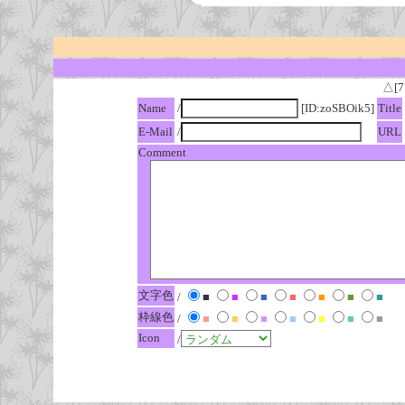
△[7
Name
/
[ID:zoSBOik5]
Title
E-Mail
/
URL
Comment
文字色
/
■
■
■
■
■
■
■
枠線色
/
■
■
■
■
■
■
■
Icon
/