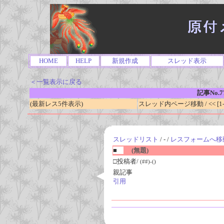
HOME
HELP
新規作成
スレッド表示
＜一覧表示に戻る
記事No.7
(最新レス5件表示)
スレッド内ページ移動 / << [1-0
スレッドリスト
/ - /
レスフォームへ移
■
(無題)
□投稿者/
(##)-()
親記事
引用