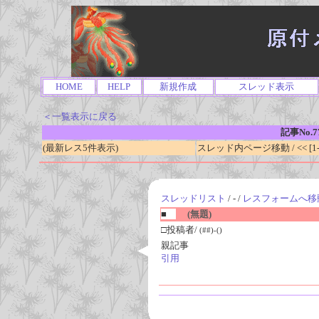
HOME
HELP
新規作成
スレッド表示
＜一覧表示に戻る
記事No.7
(最新レス5件表示)
スレッド内ページ移動 / << [1-0
スレッドリスト
/ - /
レスフォームへ移
■
(無題)
□投稿者/
(##)-()
親記事
引用