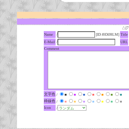
△[7
Name
/
[ID:f0DfJ8LM]
Title
E-Mail
/
URL
Comment
文字色
/
■
■
■
■
■
■
■
枠線色
/
■
■
■
■
■
■
■
Icon
/