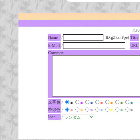
△[6
Name
/
[ID:gZksnFpe]
Title
E-Mail
/
URL
Comment
文字色
/
■
■
■
■
■
■
■
枠線色
/
■
■
■
■
■
■
■
Icon
/