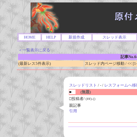
HOME
HELP
新規作成
スレッド表示
＜一覧表示に戻る
記事No.6
(最新レス5件表示)
スレッド内ページ移動 / << [1-0
スレッドリスト
/ - /
レスフォームへ移
■
(無題)
□投稿者/
(##)-()
親記事
引用