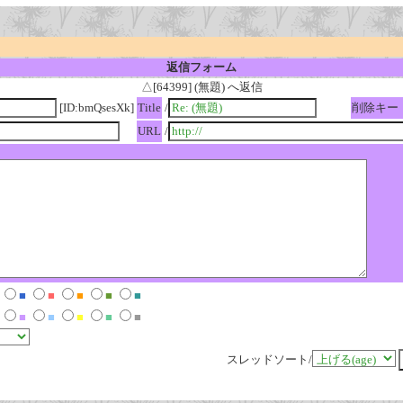
返信フォーム
△[64399] (無題) へ返信
[ID:bmQsesXk]
Title
/
削除キー
URL
/
■
■
■
■
■
■
■
■
■
■
スレッドソート/