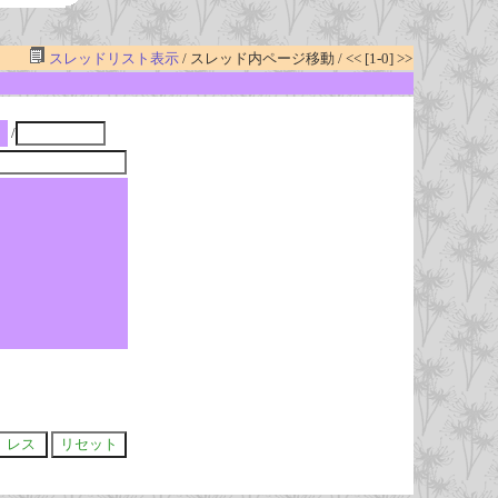
スレッドリスト表示
/ スレッド内ページ移動 / << [1-0] >>
/