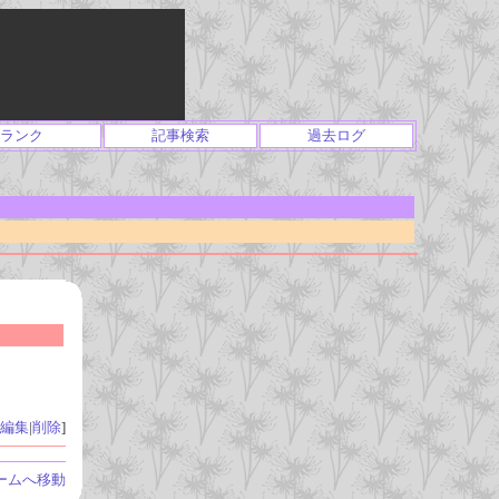
ランク
記事検索
過去ログ
編集
|
削除
]
ームへ移動