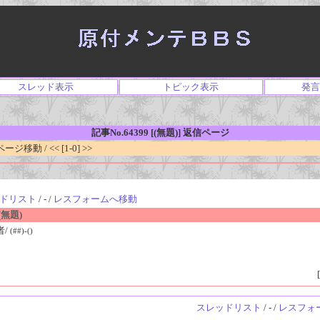
スレッド表示
トピック表示
発言
記事No.64399 [(無題)] 返信ページ
移動 / << [1-0] >>
ドリスト
/ - /
レスフォームへ移動
無題)
者/
(##)-()
[
スレッドリスト
/ - /
レスフォ