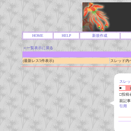
HOME
HELP
新規作成
＜一覧表示に戻る
(最新レス5件表示)
スレッド内ページ
スレッ
■
(
□投稿
親記事
引用