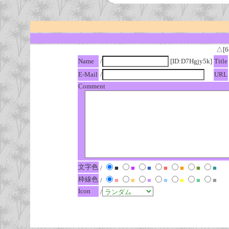
△[6
Name
/
[ID:D7Hgjy5k]
Title
E-Mail
/
URL
Comment
文字色
/
■
■
■
■
■
■
■
枠線色
/
■
■
■
■
■
■
■
Icon
/