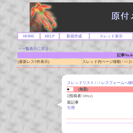
HOME
HELP
新規作成
スレッド表示
＜一覧表示に戻る
記事No.6
(最新レス5件表示)
スレッド内ページ移動 / << [1-0
スレッドリスト
/ - /
レスフォームへ移
■
(無題)
□投稿者/
(##)-()
親記事
引用