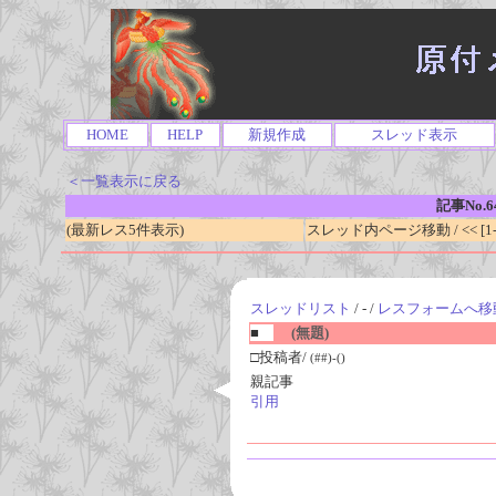
HOME
HELP
新規作成
スレッド表示
＜一覧表示に戻る
記事No.6
(最新レス5件表示)
スレッド内ページ移動 / << [1-0
スレッドリスト
/ - /
レスフォームへ移
■
(無題)
□投稿者/
(##)-()
親記事
引用