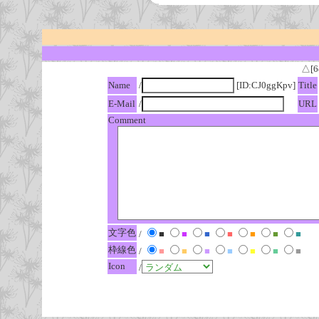
△[6
Name
/
[ID:CJ0ggKpv]
Title
E-Mail
/
URL
Comment
文字色
/
■
■
■
■
■
■
■
枠線色
/
■
■
■
■
■
■
■
Icon
/