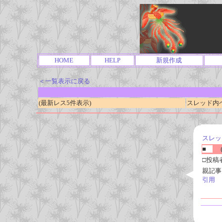
HOME
HELP
新規作成
＜一覧表示に戻る
(最新レス5件表示)
スレッド内ページ
スレッ
■
(
□投稿
親記事
引用