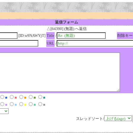
返信フォーム
△[64390] (無題) へ返信
[ID:w9NAWYjT]
Title
/
削除キー
URL
/
■
■
■
■
■
■
■
■
■
■
スレッドソート/