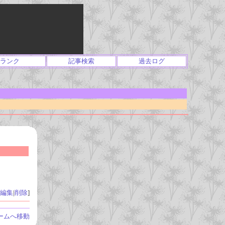
ランク
記事検索
過去ログ
編集
|
削除
]
ームへ移動