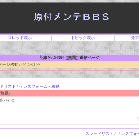
スレッド表示
トピック表示
発言
記事No.64390 [(無題)] 返信ページ
移動 / << [1-0] >>
ドリスト
/ - /
レスフォームへ移動
無題)
者/
(##)-()
[
スレッドリスト
/ - /
レスフォ