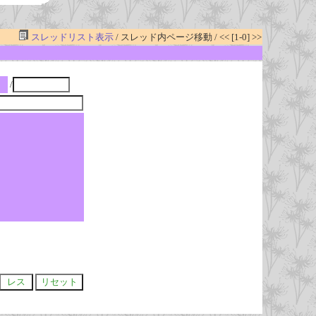
スレッドリスト表示
/ スレッド内ページ移動 / << [1-0] >>
/