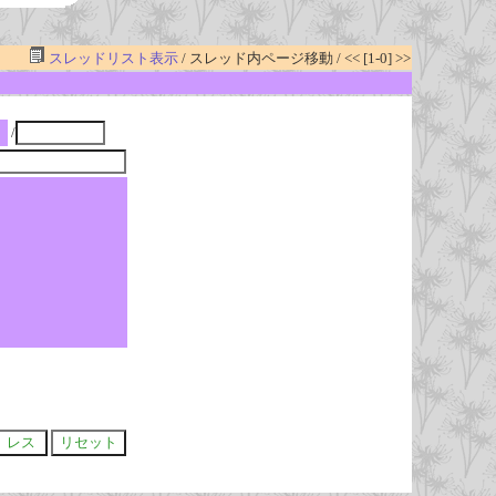
スレッドリスト表示
/ スレッド内ページ移動 / << [1-0] >>
/