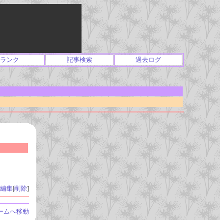
ランク
記事検索
過去ログ
編集
|
削除
]
ームへ移動