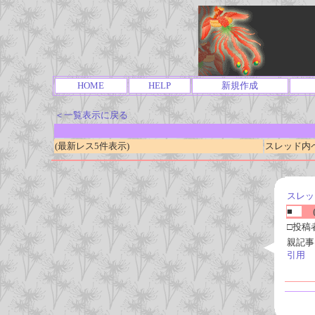
HOME
HELP
新規作成
＜一覧表示に戻る
(最新レス5件表示)
スレッド内ページ
スレッ
■
(
□投稿
親記事
引用