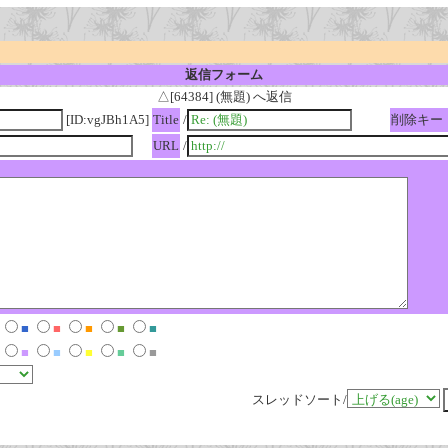
返信フォーム
△[64384] (無題) へ返信
[ID:vgJBh1A5]
Title
/
削除キー
URL
/
■
■
■
■
■
■
■
■
■
■
スレッドソート/