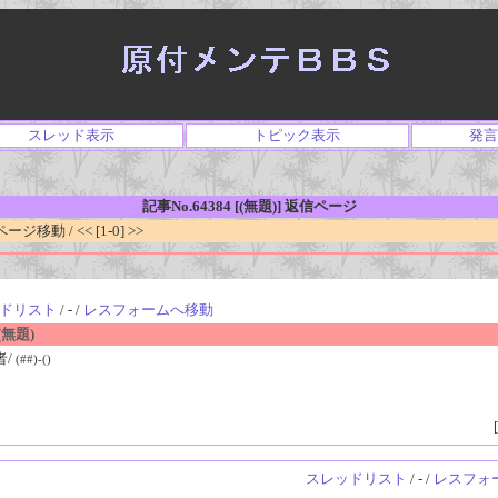
スレッド表示
トピック表示
発言
記事No.64384 [(無題)] 返信ページ
移動 / << [1-0] >>
ドリスト
/ - /
レスフォームへ移動
無題)
者/
(##)-()
[
スレッドリスト
/ - /
レスフォ