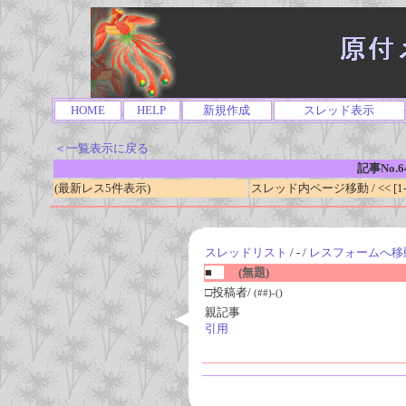
HOME
HELP
新規作成
スレッド表示
＜一覧表示に戻る
記事No.6
(最新レス5件表示)
スレッド内ページ移動 / << [1-0
スレッドリスト
/ - /
レスフォームへ移
■
(無題)
□投稿者/
(##)-()
親記事
引用