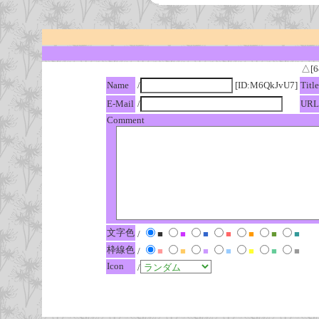
△[6
Name
/
[ID:M6QkJvU7]
Title
E-Mail
/
URL
Comment
文字色
/
■
■
■
■
■
■
■
枠線色
/
■
■
■
■
■
■
■
Icon
/