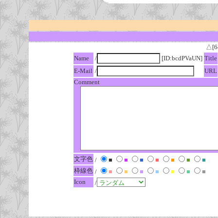
△[6
Name
/
[ID:bcdPVaUN]
Title
E-Mail
/
URL
Comment
文字色
/
■
■
■
■
■
■
■
枠線色
/
■
■
■
■
■
■
■
Icon
/