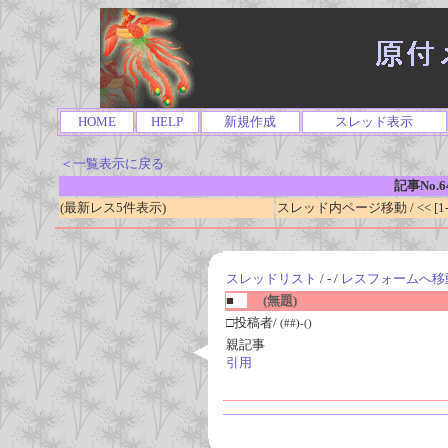
HOME
HELP
新規作成
スレッド表示
＜一覧表示に戻る
記事No.6
(最新レス5件表示)
スレッド内ページ移動 / << [1-0
スレッドリスト
/ - /
レスフォームへ移
■
(無題)
□投稿者/
(##)-()
親記事
引用