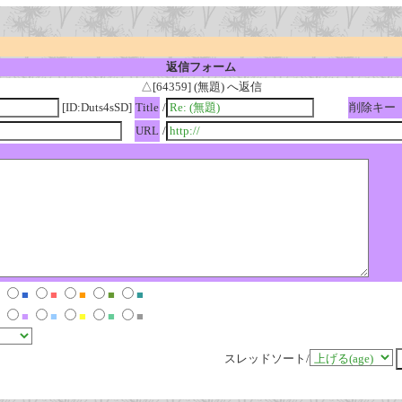
返信フォーム
△[64359] (無題) へ返信
[ID:Duts4sSD]
Title
/
削除キー
URL
/
■
■
■
■
■
■
■
■
■
■
スレッドソート/