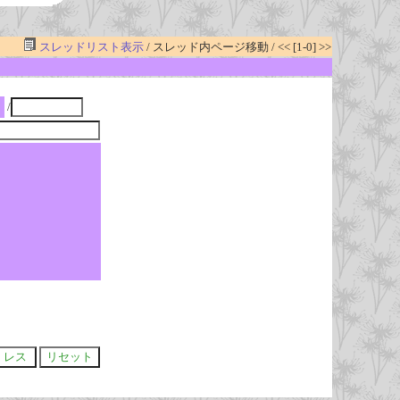
スレッドリスト表示
/ スレッド内ページ移動 / << [1-0] >>
/