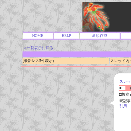
HOME
HELP
新規作成
＜一覧表示に戻る
(最新レス5件表示)
スレッド内ページ
スレッ
■
(
□投稿
親記事
引用