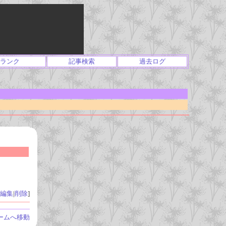
ランク
記事検索
過去ログ
編集
|
削除
]
ームへ移動