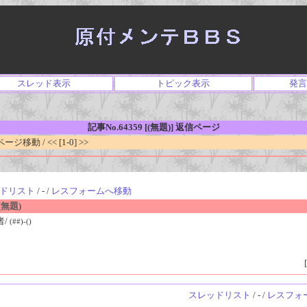
スレッド表示
トピック表示
発言
記事No.64359 [(無題)] 返信ページ
移動 / << [1-0] >>
ドリスト
/ - /
レスフォームへ移動
無題)
者/
(##)-()
[
スレッドリスト
/ - /
レスフォ