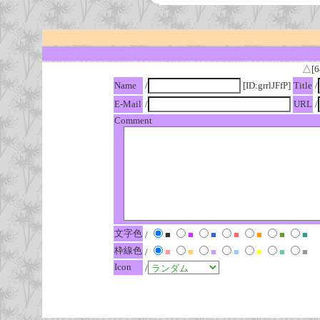
△[6
Name
/
[ID:grrlJFfP]
Title
/
E-Mail
/
URL
/
Comment
文字色
/
■
■
■
■
■
■
■
枠線色
/
■
■
■
■
■
■
■
Icon
/