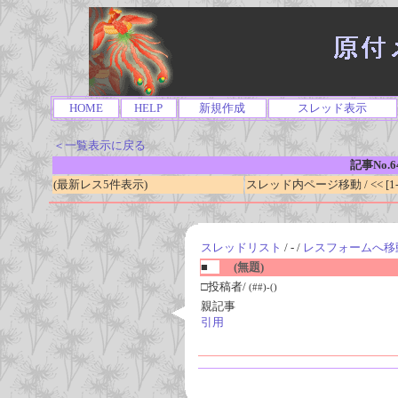
HOME
HELP
新規作成
スレッド表示
＜一覧表示に戻る
記事No.6
(最新レス5件表示)
スレッド内ページ移動 / << [1-0
スレッドリスト
/ - /
レスフォームへ移
■
(無題)
□投稿者/
(##)-()
親記事
引用