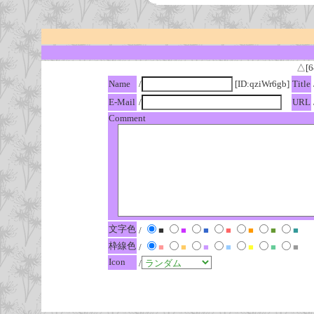
△[6
Name
/
[ID:qziWr6gb]
Title
E-Mail
/
URL
Comment
文字色
/
■
■
■
■
■
■
■
枠線色
/
■
■
■
■
■
■
■
Icon
/