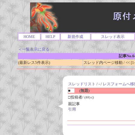
HOME
HELP
新規作成
スレッド表示
＜一覧表示に戻る
記事No.6
(最新レス5件表示)
スレッド内ページ移動 / << [1-0
スレッドリスト
/ - /
レスフォームへ移
■
(無題)
□投稿者/
(##)-()
親記事
引用