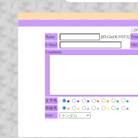
△[6
Name
/
[ID:GmOGV0T3]
Titl
E-Mail
/
UR
Comment
文字色
/
■
■
■
■
■
■
■
枠線色
/
■
■
■
■
■
■
■
Icon
/