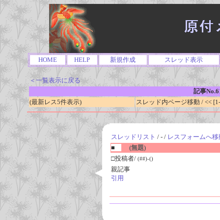
HOME
HELP
新規作成
スレッド表示
＜一覧表示に戻る
記事No.6
(最新レス5件表示)
スレッド内ページ移動 / << [1-0
スレッドリスト
/ - /
レスフォームへ移
■
(無題)
□投稿者/
(##)-()
親記事
引用