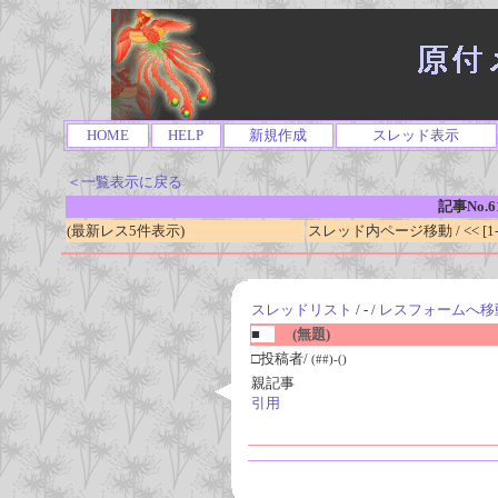
HOME
HELP
新規作成
スレッド表示
＜一覧表示に戻る
記事No.6
(最新レス5件表示)
スレッド内ページ移動 / << [1-0
スレッドリスト
/ - /
レスフォームへ移
■
(無題)
□投稿者/
(##)-()
親記事
引用