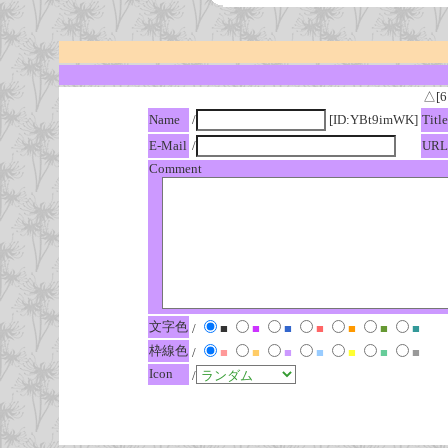
△[6
Name
/
[ID:YBt9imWK]
Title
E-Mail
/
URL
Comment
文字色
/
■
■
■
■
■
■
■
枠線色
/
■
■
■
■
■
■
■
Icon
/