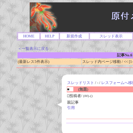
HOME
HELP
新規作成
スレッド表示
＜一覧表示に戻る
記事No.6
(最新レス5件表示)
スレッド内ページ移動 / << [1-0
スレッドリスト
/ - /
レスフォームへ移
■
(無題)
□投稿者/
(##)-()
親記事
引用