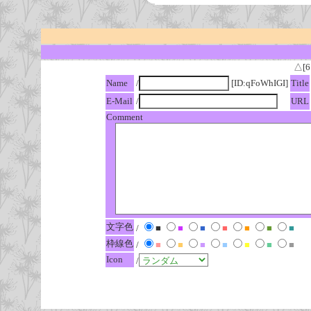
△[6
Name
/
[ID:qFoWhIGI]
Title
E-Mail
/
URL
Comment
文字色
/
■
■
■
■
■
■
■
枠線色
/
■
■
■
■
■
■
■
Icon
/