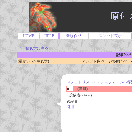
HOME
HELP
新規作成
スレッド表示
＜一覧表示に戻る
記事No.6
(最新レス5件表示)
スレッド内ページ移動 / << [1-0
スレッドリスト
/ - /
レスフォームへ移
■
(無題)
□投稿者/
(##)-()
親記事
引用