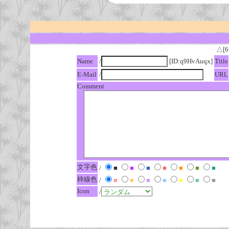
△[6
Name
/
[ID:q9HvAuqx]
Title
E-Mail
/
URL
Comment
文字色
/
■
■
■
■
■
■
■
枠線色
/
■
■
■
■
■
■
■
Icon
/