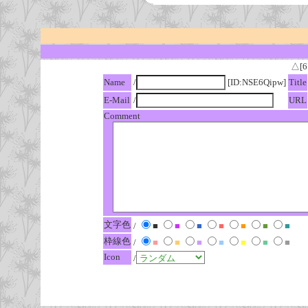
△[6
Name
/
[ID:NSE6Qipw]
Title
E-Mail
/
URL
Comment
文字色
/
■
■
■
■
■
■
■
枠線色
/
■
■
■
■
■
■
■
Icon
/