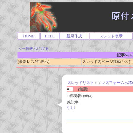
HOME
HELP
新規作成
スレッド表示
＜一覧表示に戻る
記事No.6
(最新レス5件表示)
スレッド内ページ移動 / << [1-0
スレッドリスト
/ - /
レスフォームへ移
■
(無題)
□投稿者/
(##)-()
親記事
引用