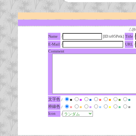
△[6
Name
/
[ID:tr95Prtk]
Title
/
E-Mail
/
URL
/
Comment
文字色
/
■
■
■
■
■
■
■
枠線色
/
■
■
■
■
■
■
■
Icon
/