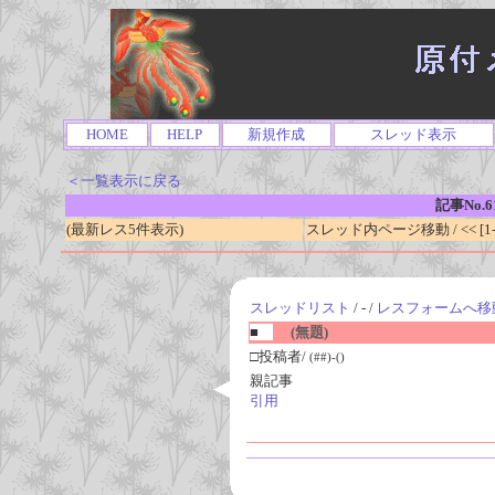
HOME
HELP
新規作成
スレッド表示
＜一覧表示に戻る
記事No.6
(最新レス5件表示)
スレッド内ページ移動 / << [1-0
スレッドリスト
/ - /
レスフォームへ移
■
(無題)
□投稿者/
(##)-()
親記事
引用