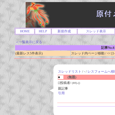
HOME
HELP
新規作成
スレッド表示
＜一覧表示に戻る
記事No.6
(最新レス5件表示)
スレッド内ページ移動 / << [1-0
スレッドリスト
/ - /
レスフォームへ移
■
(無題)
□投稿者/
(##)-()
親記事
引用