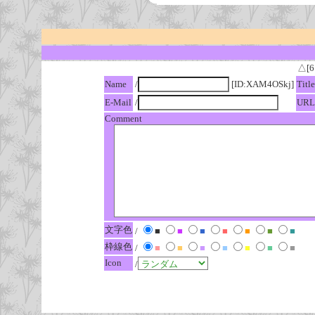
△[6
Name
/
[ID:XAM4OSkj]
Title
E-Mail
/
URL
Comment
文字色
/
■
■
■
■
■
■
■
枠線色
/
■
■
■
■
■
■
■
Icon
/