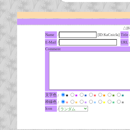
△[6
Name
/
[ID:KaCnicIa]
Title
E-Mail
/
URL
Comment
文字色
/
■
■
■
■
■
■
■
枠線色
/
■
■
■
■
■
■
■
Icon
/