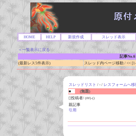
HOME
HELP
新規作成
スレッド表示
＜一覧表示に戻る
記事No.6
(最新レス5件表示)
スレッド内ページ移動 / << [1-0
スレッドリスト
/ - /
レスフォームへ移
■
(無題)
□投稿者/
(##)-()
親記事
引用