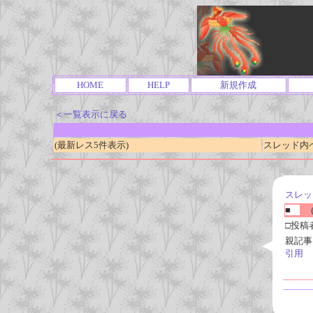
HOME
HELP
新規作成
＜一覧表示に戻る
(最新レス5件表示)
スレッド内ページ
スレッ
■
(
□投稿
親記事
引用