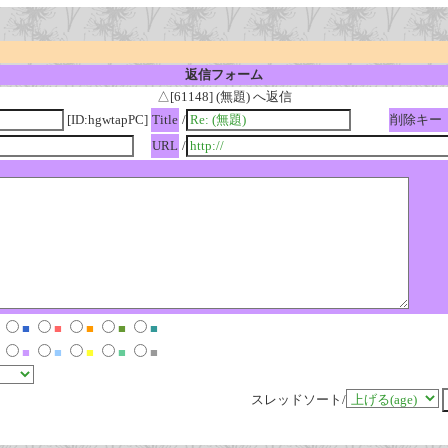
返信フォーム
△[61148] (無題) へ返信
[ID:hgwtapPC]
Title
/
削除キー
URL
/
■
■
■
■
■
■
■
■
■
■
スレッドソート/