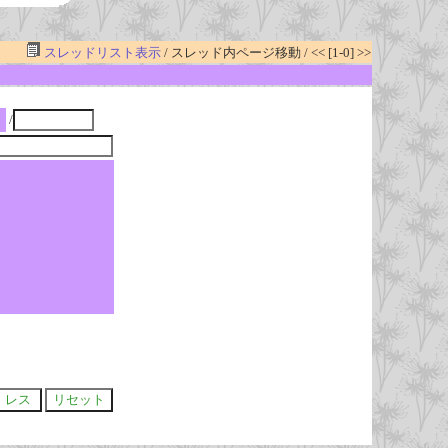
スレッドリスト表示
/ スレッド内ページ移動 / << [1-0] >>
/