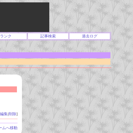
ランク
記事検索
過去ログ
編集
|
削除
]
ームへ移動