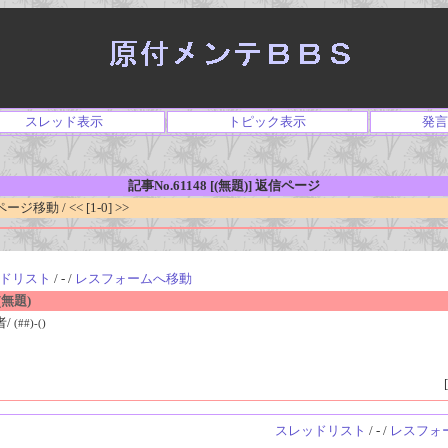
スレッド表示
トピック表示
発言
記事No.61148 [(無題)] 返信ページ
移動 / << [1-0] >>
ドリスト
/ - /
レスフォームへ移動
無題)
者/
(##)-()
[
スレッドリスト
/ - /
レスフォ