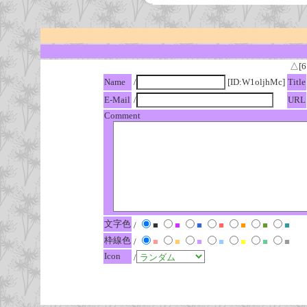
△[6
Name
/
[ID:W1oljhMc]
Title
E-Mail
/
URL
Comment
文字色
/
■
■
■
■
■
■
■
枠線色
/
■
■
■
■
■
■
■
Icon
/