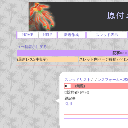
HOME
HELP
新規作成
スレッド表示
＜一覧表示に戻る
記事No.6
(最新レス5件表示)
スレッド内ページ移動 / << [1-0
スレッドリスト
/ - /
レスフォームへ移
■
(無題)
□投稿者/
(##)-()
親記事
引用