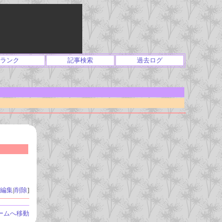
ランク
記事検索
過去ログ
編集
|
削除
]
ームへ移動