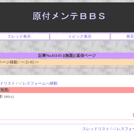
スレッド表示
トピック表示
発言
記事No.61145 [(無題)] 返信ページ
移動 / << [1-0] >>
ドリスト
/ - /
レスフォームへ移動
無題)
者/
(##)-()
[
スレッドリスト
/ - /
レスフォ