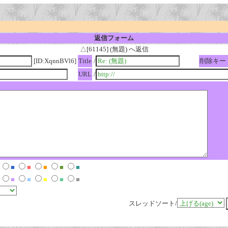
返信フォーム
△[61145] (無題) へ返信
[ID:XqnnBVl6]
Title
/
削除キー
URL
/
■
■
■
■
■
■
■
■
■
■
スレッドソート/