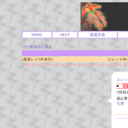
HOME
HELP
新規作成
＜一覧表示に戻る
(最新レス5件表示)
スレッド内ページ
スレッ
■
(
□投稿
親記事
引用