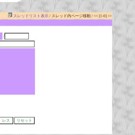
スレッドリスト表示
/ スレッド内ページ移動 / << [1-0] >>
/