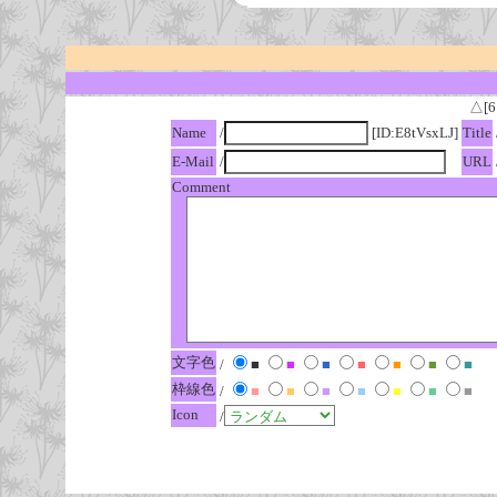
△[6
Name
/
[ID:E8tVsxLJ]
Title
E-Mail
/
URL
Comment
文字色
/
■
■
■
■
■
■
■
枠線色
/
■
■
■
■
■
■
■
Icon
/