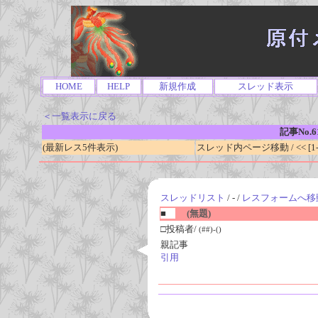
HOME
HELP
新規作成
スレッド表示
＜一覧表示に戻る
記事No.6
(最新レス5件表示)
スレッド内ページ移動 / << [1-0
スレッドリスト
/ - /
レスフォームへ移
■
(無題)
□投稿者/
(##)-()
親記事
引用