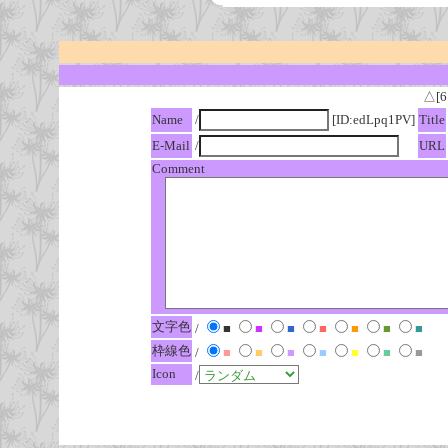
△[6
Name
/
[ID:edLpq1PV]
Title
E-Mail
/
URL
Comment
文字色
/
■
■
■
■
■
■
■
枠線色
/
■
■
■
■
■
■
■
Icon
/