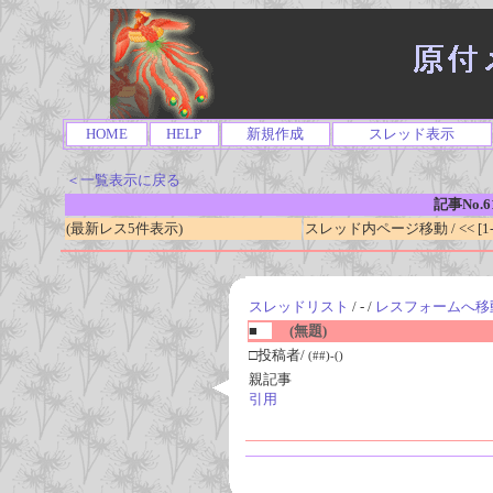
HOME
HELP
新規作成
スレッド表示
＜一覧表示に戻る
記事No.6
(最新レス5件表示)
スレッド内ページ移動 / << [1-0
スレッドリスト
/ - /
レスフォームへ移
■
(無題)
□投稿者/
(##)-()
親記事
引用