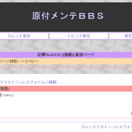
スレッド表示
トピック表示
発言
記事No.61132 [(無題)] 返信ページ
移動 / << [1-0] >>
ドリスト
/ - /
レスフォームへ移動
無題)
者/
(##)-()
[
スレッドリスト
/ - /
レスフォ