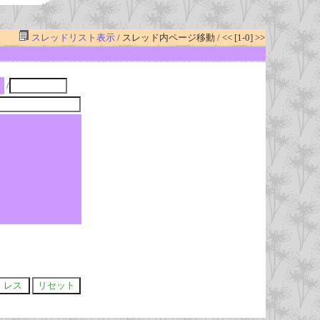
スレッドリスト表示
/ スレッド内ページ移動 / << [1-0] >>
/