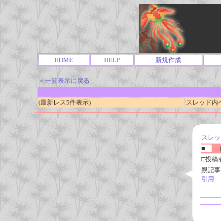
HOME
HELP
新規作成
＜一覧表示に戻る
(最新レス5件表示)
スレッド内ページ
スレッ
■
(
□投稿
親記事
引用