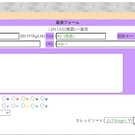
返信フォーム
△[61132] (無題) へ返信
[ID:Vf7KgLJ4]
Title
/
削除キー
URL
/
■
■
■
■
■
■
■
■
■
■
スレッドソート/