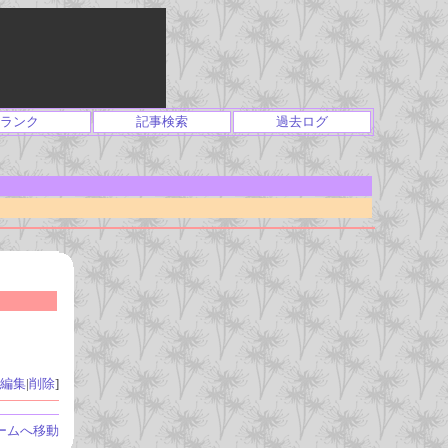
ランク
記事検索
過去ログ
編集
|
削除
]
ームへ移動