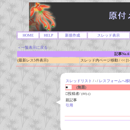
HOME
HELP
新規作成
スレッド表示
＜一覧表示に戻る
記事No.6
(最新レス5件表示)
スレッド内ページ移動 / << [1-0
スレッドリスト
/ - /
レスフォームへ移
■
(無題)
□投稿者/
(##)-()
親記事
引用