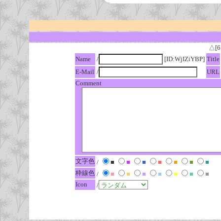
△[6
Name
/
[ID:WjIZiYBP]
Title
E-Mail
/
URL
Comment
文字色
/
■
■
■
■
■
■
■
枠線色
/
■
■
■
■
■
■
■
Icon
/