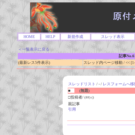
HOME
HELP
新規作成
スレッド表示
＜一覧表示に戻る
記事No.6
(最新レス5件表示)
スレッド内ページ移動 / << [1-0
スレッドリスト
/ - /
レスフォームへ移
■
(無題)
□投稿者/
(##)-()
親記事
引用