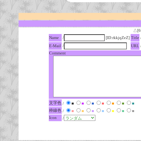
△[6
Name
/
[ID:rkkjqZeZ]
Title
E-Mail
/
URL
Comment
文字色
/
■
■
■
■
■
■
■
枠線色
/
■
■
■
■
■
■
■
Icon
/