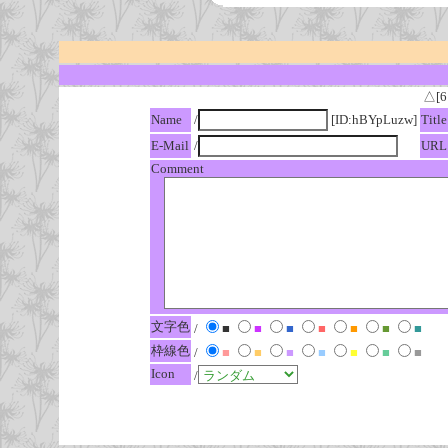
△[6
Name
/
[ID:hBYpLuzw]
Title
E-Mail
/
URL
Comment
文字色
/
■
■
■
■
■
■
■
枠線色
/
■
■
■
■
■
■
■
Icon
/