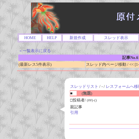
HOME
HELP
新規作成
スレッド表示
＜一覧表示に戻る
記事No.6
(最新レス5件表示)
スレッド内ページ移動 / << [1-0
スレッドリスト
/ - /
レスフォームへ移
■
(無題)
□投稿者/
(##)-()
親記事
引用