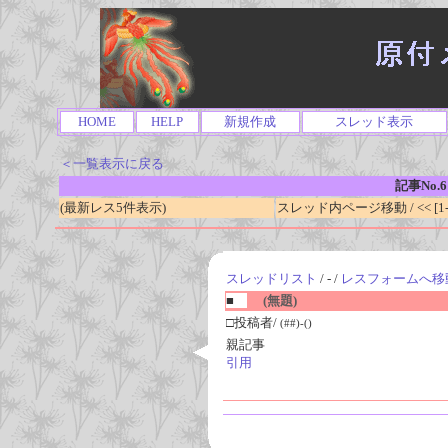
HOME
HELP
新規作成
スレッド表示
＜一覧表示に戻る
記事No.6
(最新レス5件表示)
スレッド内ページ移動 / << [1-0
スレッドリスト
/ - /
レスフォームへ移
■
(無題)
□投稿者/
(##)-()
親記事
引用