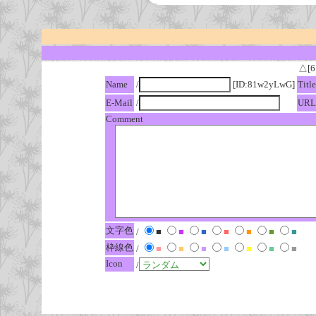
△[6
Name
/
[ID:81w2yLwG]
Title
E-Mail
/
URL
Comment
文字色
/
■
■
■
■
■
■
■
枠線色
/
■
■
■
■
■
■
■
Icon
/