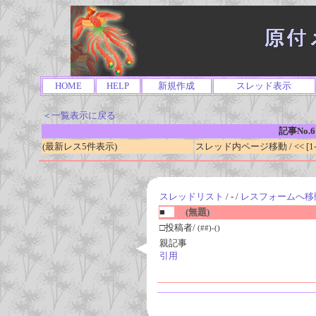
HOME
HELP
新規作成
スレッド表示
＜一覧表示に戻る
記事No.6
(最新レス5件表示)
スレッド内ページ移動 / << [1-0
スレッドリスト
/ - /
レスフォームへ移
■
(無題)
□投稿者/
(##)-()
親記事
引用