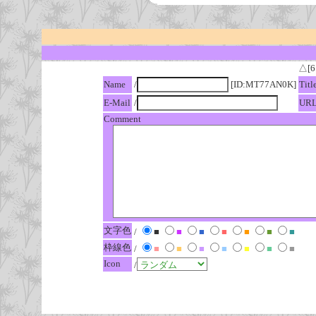
△[6
Name
/
[ID:MT77AN0K]
Titl
E-Mail
/
UR
Comment
文字色
/
■
■
■
■
■
■
■
枠線色
/
■
■
■
■
■
■
■
Icon
/