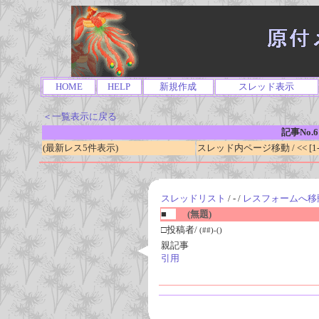
HOME
HELP
新規作成
スレッド表示
＜一覧表示に戻る
記事No.6
(最新レス5件表示)
スレッド内ページ移動 / << [1-0
スレッドリスト
/ - /
レスフォームへ移
■
(無題)
□投稿者/
(##)-()
親記事
引用