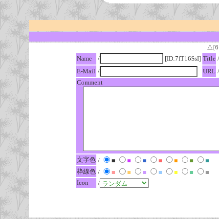
△[6
Name
/
[ID:7fT16SsI]
Title
E-Mail
/
URL
Comment
文字色
/
■
■
■
■
■
■
■
枠線色
/
■
■
■
■
■
■
■
Icon
/