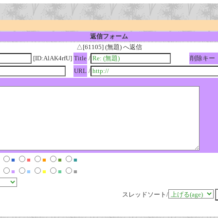
返信フォーム
△[61105] (無題) へ返信
[ID:AlAK4rfU]
Title
/
削除キー
URL
/
■
■
■
■
■
■
■
■
■
■
スレッドソート/