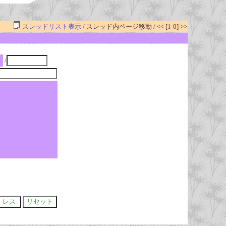
スレッドリスト表示
/ スレッド内ページ移動 / << [1-0] >>
/