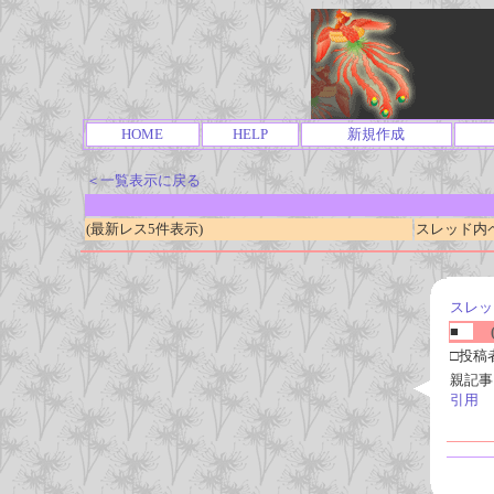
HOME
HELP
新規作成
＜一覧表示に戻る
(最新レス5件表示)
スレッド内ページ
スレッ
■
(
□投稿
親記事
引用