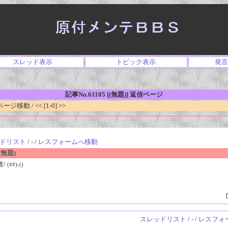
スレッド表示
トピック表示
発言
記事No.61105 [(無題)] 返信ページ
移動 / << [1-0] >>
ドリスト
/ - /
レスフォームへ移動
無題)
者/
(##)-()
[
スレッドリスト
/ - /
レスフォ