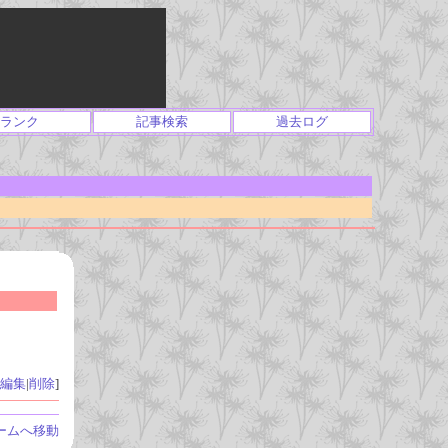
ランク
記事検索
過去ログ
編集
|
削除
]
ームへ移動