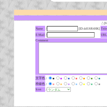
△[6
Name
/
[ID:ddU6R4HK]
Title
E-Mail
/
URL
Comment
文字色
/
■
■
■
■
■
■
■
枠線色
/
■
■
■
■
■
■
■
Icon
/