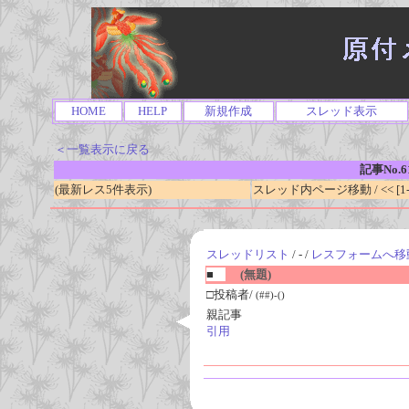
HOME
HELP
新規作成
スレッド表示
＜一覧表示に戻る
記事No.6
(最新レス5件表示)
スレッド内ページ移動 / << [1-0
スレッドリスト
/ - /
レスフォームへ移
■
(無題)
□投稿者/
(##)-()
親記事
引用