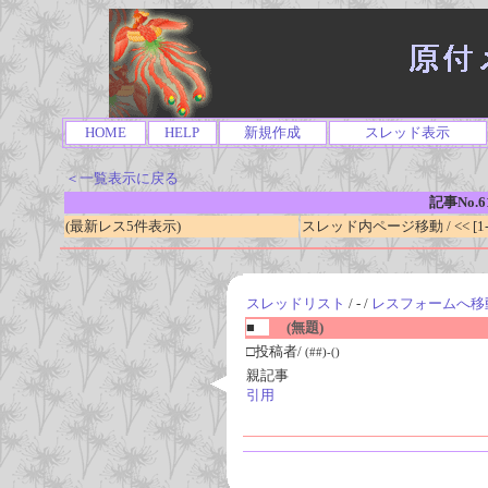
HOME
HELP
新規作成
スレッド表示
＜一覧表示に戻る
記事No.6
(最新レス5件表示)
スレッド内ページ移動 / << [1-0
スレッドリスト
/ - /
レスフォームへ移
■
(無題)
□投稿者/
(##)-()
親記事
引用