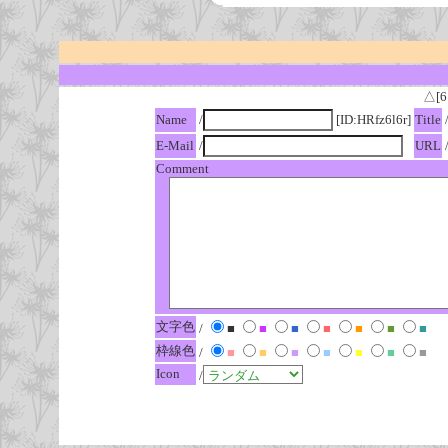
△[6
Name
/
[ID:HRfz6l6r]
Title
E-Mail
/
URL
Comment
文字色
/
■
■
■
■
■
■
■
枠線色
/
■
■
■
■
■
■
■
Icon
/